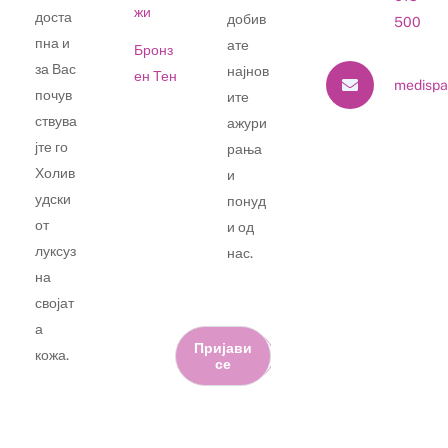
жи
доста
добив
500
пна и
ате
Бронз
за Вас
најнов
ен Тен
medispa
почув
ите
ствува
ажури
јте го
рања
Холив
и
удски
понуд
от
и од
луксуз
нас.
на
својат
а
Пријави
кожа.
се