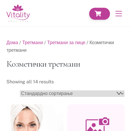
Skip
CART
to
Men
content
Дома
/
Третмани
/
Третмани за лице
/ Козметички
третмани
Козметички третмани
Showing all 14 results