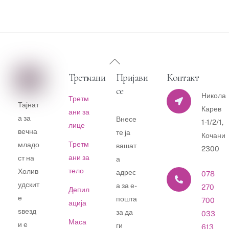
Back
To
Третмани
Пријави
Контакт
Top
се
Никола
Третм
Тајнат
Карев
ани за
а за
Внесе
1-1/2/1,
лице
вечна
те ја
Кочани
Третм
младо
вашат
2300
ани за
ст на
а
тело
Холив
адрес
078
удскит
а за е-
270
Депил
е
пошта
700
ација
ѕвезд
за да
033
Маса
и е
ги
613