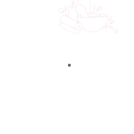
и козметика а амбиент на кој дури и
Холивудските звезди ќе му позавидат.
АНГЕЛА КОЦЕВА
КОЧАНИ
Браво секоја чест, конечно нешто
добро
ДРАГАН НИКОЛОВСКИ