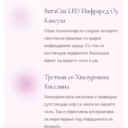
ВитаСпа LED Инфраред О3
Капсула
Оваа технологија ги спојува четирите
светлосни бранови со крајни
инфрацрвени зраци. Со тоа се
постигнува перфектен биолошки
ефект на вашето тело и ум.
Третман со Хиалуронска
Киселина
Хиалуронската киселина е природна
супстанција која се наоѓа во нашето
тело. Таа е ефективна алтернатива
за инјектирање под површината на
брчките.