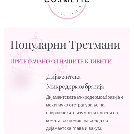
Популарни Третмани
Препорачано од нашите клиенти
Дијамантска
Микродермоабразија
Дијамантската микродермоабразија е
механичко отстранување на
површинските изумрени слоеви на
кожата, со помош на сонда со
дијамантска глава и вакум.