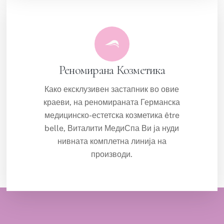
Реномирана Козметика
Како ексклузивен застапник во овие
краеви, на реномираната Германска
медицинско-естетска козметика être
belle, Виталити МедиСпа Ви ја нуди
нивната комплетна линија на
производи.