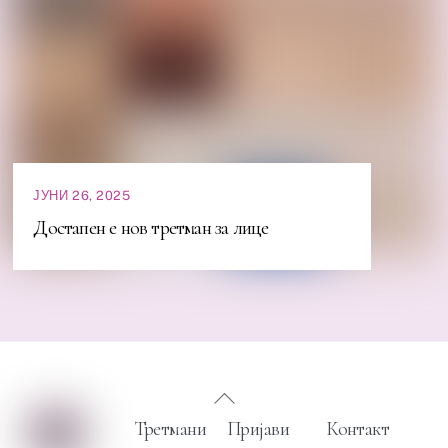
ЈУНИ 26, 2025
Достапен е нов третман за лице
Back
To
Третмани
Пријави
Контакт
Top