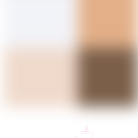
Високо едуциран и обучен тим,
најквалитетна и најсовремена опрема