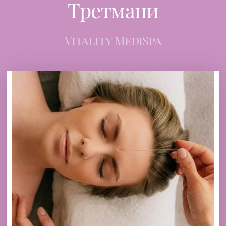
Третмани
Vitality MediSpa