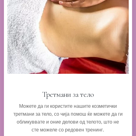
Третмани за тело
Можете да ги користите нашите козметички
третмани за тело, со чија помош ќе можете да ги
обликуввате и оние делови од телото, што не
сте можеле со редовен тренинг.