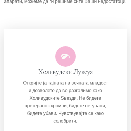
апарати, можеме да ги решиме сите Ваши недостатоци.
Холивудски Луксуз
Откријте ја тајната на вечната младост
и дозволете да ве разгалиме како
Холивудските Ѕвезди. Не бидете
претерано скромни, бидете негувани,
бидете убави. Чувствувајте се како
селебрити.