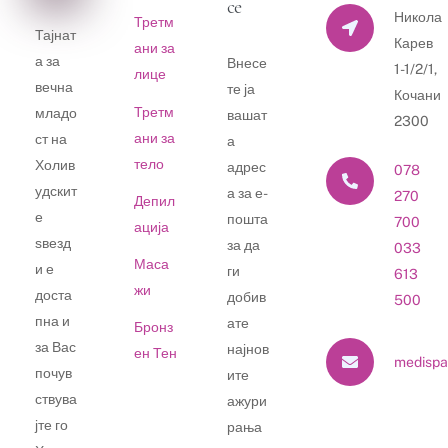
се
Никола
Третм
Тајнат
Карев
ани за
а за
Внесе
1-1/2/1,
лице
вечна
те ја
Кочани
Третм
младо
вашат
2300
ани за
ст на
а
тело
Холив
адрес
078
удскит
а за е-
270
Депил
е
пошта
700
ација
ѕвезд
за да
033
Маса
и е
ги
613
жи
доста
добив
500
пна и
ате
Бронз
за Вас
најнов
ен Тен
medispa
почув
ите
ствува
ажури
јте го
рања