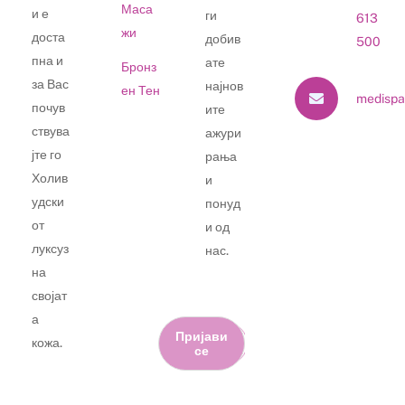
Маса
и е
ги
613
жи
доста
добив
500
пна и
ате
Бронз
за Вас
најнов
ен Тен
medispa
почув
ите
ствува
ажури
јте го
рања
Холив
и
удски
понуд
от
и од
луксуз
нас.
на
својат
а
Пријави
кожа.
се