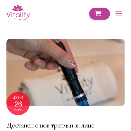
Skip
CART
to
Men
content
ЈУНИ
26
2025
Достапен е нов третман за лице