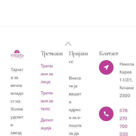
Back
To
Третмани
Пријави
Контакт
Top
се
Никола
Третм
Тајнат
Карев
ани за
а за
Внесе
1-1/2/1,
лице
вечна
те ја
Кочани
Третм
младо
вашат
2300
ани за
ст на
а
тело
Холив
адрес
078
удскит
а за е-
270
Депил
е
пошта
700
ација
ѕвезд
за да
033