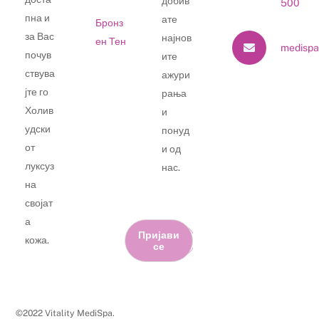
добив
500
пна и
ате
Бронз
за Вас
најнов
ен Тен
medispa
почув
ите
ствува
ажури
јте го
рања
Холив
и
удски
понуд
от
и од
луксуз
нас.
на
својат
а
Пријави
кожа.
се
©2022 Vitality MediSpa.