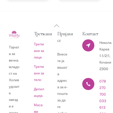
Back
To
Третмани
Пријави
Контакт
Top
се
Никола
Третм
Тајнат
Карев
ани за
а за
Внесе
1-1/2/1,
лице
вечна
те ја
Кочани
Третм
младо
вашат
2300
ани за
ст на
а
тело
Холив
адрес
078
удскит
а за е-
270
Депил
е
пошта
700
ација
ѕвезд
за да
033
Маса
и е
ги
613
жи
доста