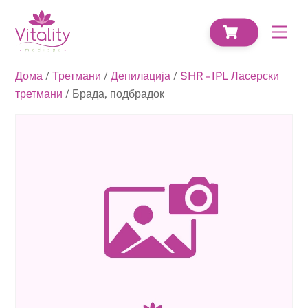
Skip
CART
to
Men
content
Дома
/
Третмани
/
Депилација
/
SHR – IPL Ласерски
третмани
/ Брада, подбрадок