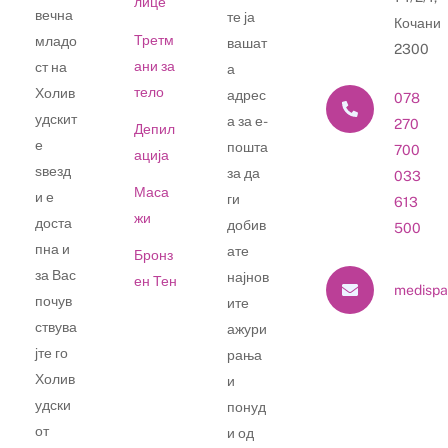
лице
вечна
те ја
Кочани
Третм
младо
вашат
2300
ани за
ст на
а
тело
Холив
адрес
078
удскит
а за е-
270
Депил
е
пошта
700
ација
ѕвезд
за да
033
Маса
и е
ги
613
жи
доста
добив
500
пна и
ате
Бронз
за Вас
најнов
ен Тен
medispa
почув
ите
ствува
ажури
јте го
рања
Холив
и
удски
понуд
от
и од