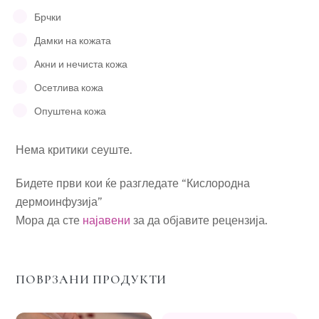
Брчки
Дамки на кожата
Акни и нечиста кожа
Осетлива кожа
Опуштена кожа
Нема критики сеуште.
Бидете први кои ќе разгледате “Кислородна
дермоинфузија”
Мора да сте
најавени
за да објавите рецензија.
ПОВРЗАНИ ПРОДУКТИ