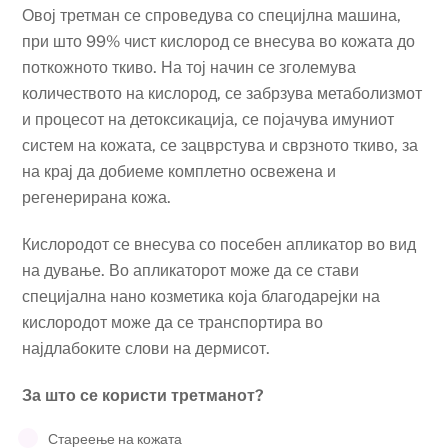
Овој третман се спроведува со специјлна машина,
при што 99% чист кислород се внесува во кожата до
поткожното ткиво. На тој начин се зголемува
количеството на кислород, се забрзува метаболизмот
и процесот на детоксикација, се појачува имуниот
систем на кожата, се зацврстува и сврзното ткиво, за
на крај да добиеме комплетно освежена и
регенерирана кожа.
Кислородот се внесува со посебен апликатор во вид
на дување. Во апликаторот може да се стави
специјална нано козметика која благодарејки на
кислородот може да се транспортира во
најдлабоките слови на дермисот.
За што се користи третманот?
Стареење на кожата