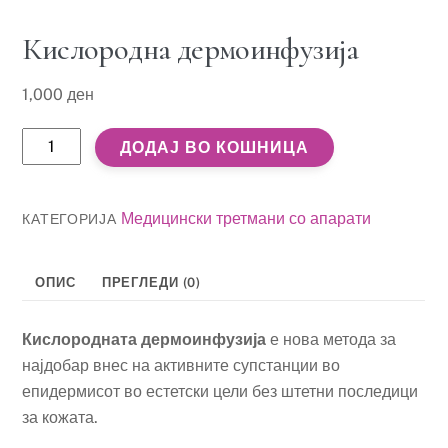
Кислородна дермоинфузија
1,000
ден
Кислородна
ДОДАЈ ВО КОШНИЦА
дермоинфузија
количина
Медицински третмани со апарати
КАТЕГОРИЈА
ОПИС
ПРЕГЛЕДИ (0)
Кислородната дермоинфузија
е нова метода за
најдобар внес на активните супстанции во
епидермисот во естетски цели без штетни последици
за кожата.