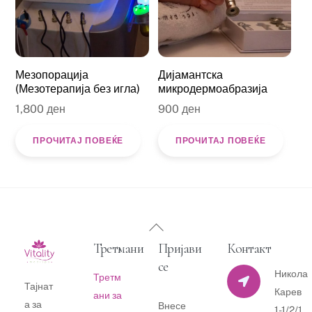
Мезопорација
Дијамантска
(Мезотерапија без игла)
микродермоабразија
1,800
ден
900
ден
ПРОЧИТАЈ ПОВЕЌЕ
ПРОЧИТАЈ ПОВЕЌЕ
Back
To
Третмани
Пријави
Контакт
Top
се
Никола
Третм
Тајнат
Карев
ани за
а за
Внесе
1-1/2/1,