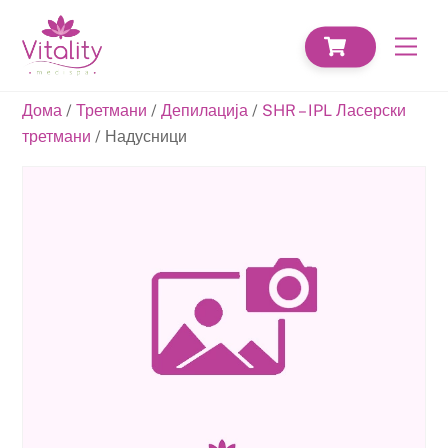
Skip
CART
to
Men
content
Дома
/
Третмани
/
Депилација
/
SHR – IPL Ласерски
третмани
/ Надусници