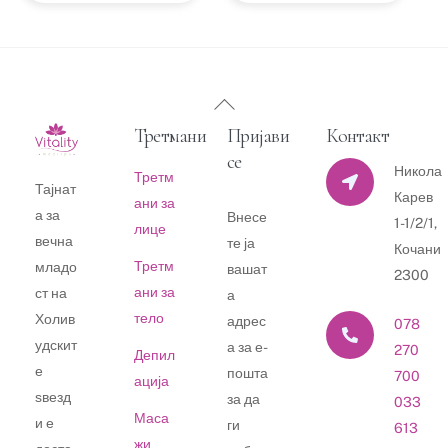
Back
To
Третмани
Пријави
Контакт
Top
се
Никола
Третм
Тајнат
Карев
ани за
а за
Внесе
1-1/2/1,
лице
вечна
те ја
Кочани
Третм
младо
вашат
2300
ани за
ст на
а
тело
Холив
адрес
078
удскит
а за е-
270
Депил
е
пошта
700
ација
ѕвезд
за да
033
Маса
и е
ги
613
жи