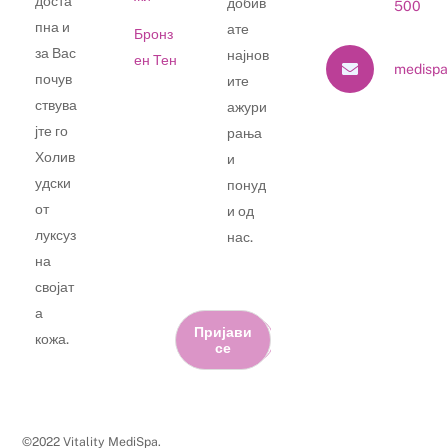
доста
добив
500
пна и
ате
Бронз
за Вас
најнов
ен Тен
medispa
почув
ите
ствува
ажури
јте го
рања
Холив
и
удски
понуд
от
и од
луксуз
нас.
на
својат
а
Пријави
кожа.
се
©2022 Vitality MediSpa.