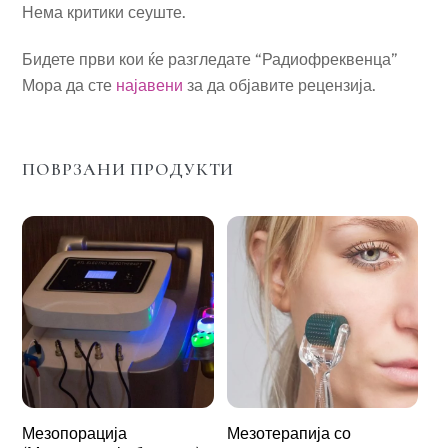
Нема критики сеуште.
Бидете први кои ќе разгледате “Радиофреквенца”
Мора да сте
најавени
за да објавите рецензија.
ПОВРЗАНИ ПРОДУКТИ
Мезопорација
Мезотерапија со