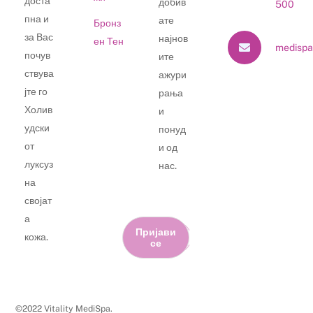
доста
добив
500
пна и
ате
Бронз
за Вас
најнов
ен Тен
medispa
почув
ите
ствува
ажури
јте го
рања
Холив
и
удски
понуд
от
и од
луксуз
нас.
на
својат
а
Пријави
кожа.
се
©2022 Vitality MediSpa.