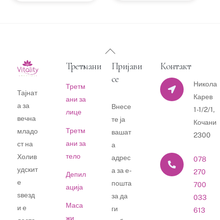
Back
To
Третмани
Пријави
Контакт
Top
се
Никола
Третм
Тајнат
Карев
ани за
а за
Внесе
1-1/2/1,
лице
вечна
те ја
Кочани
Третм
младо
вашат
2300
ани за
ст на
а
тело
Холив
адрес
078
удскит
а за е-
270
Депил
е
пошта
700
ација
ѕвезд
за да
033
Маса
и е
ги
613
жи