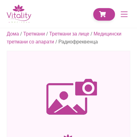
Skip
CART
to
Men
content
Дома
/
Третмани
/
Третмани за лице
/
Медицински
третмани со апарати
/ Радиофреквенца