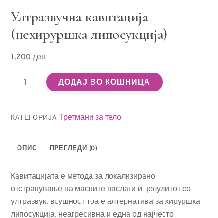
Ултразвучна кавитација
(нехируршка липосукција)
1,200
ден
Ултразвучна
ДОДАЈ ВО КОШНИЦА
кавитација
(нехируршка
липосукција)
Третмани за тело
КАТЕГОРИЈА
количина
ОПИС
ПРЕГЛЕДИ (0)
Кавитацијата е метода за локализирано
отстранување на масните наслаги и целулитот со
ултразвук, всушност тоа е алтернатива за хируршка
липосукција, неагресивна и една од најчесто