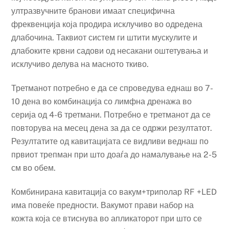
ултразвучните бранови имаат специфична
фреквенција која продира исклучиво во одредена
длабочина. Таквиот систем ги штити мускулите и
длабоките крвни садови од несакани оштетувања и
исклучиво делува на масното ткиво.
Третманот потребно е да се спроведува еднаш во 7-
10 дена во комбинација со лимфна дренажа во
серија од 4-6 третмани. Потребно е третманот да се
повторува на месец дена за да се одржи резултатот.
Резултатите од кавитацијата се видливи веднаш по
првиот трепман при што доаѓа до намалување на 2-5
см во обем.
Комбинирана кавитација со вакум+триполар RF +LED
има повеќе предности. Вакумот прави набор на
кожта која се втиснува во апликаторот при што се