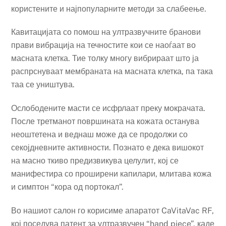
користените и најпопуларните методи за слабеење.
Кавитацијата со помош на ултразвучните бранови
прави вибрација на течностите кои се наоѓаат во
масната клетка. Тие толку многу вибрираат што ја
распрснуваат мембраната на масната клетка, па така
таа се уништува.
Ослободените масти се исфрлаат преку мокрачата.
После третманот површината на кожата останува
неоштетена и веднаш може да се продолжи со
секојдневните активности. Познато е дека вишокот
на масно ткиво предизвикува целулит, кој се
манифестира со проширени капилари, млитава кожа
и симптон “кора од портокал”.
Во нашиот салон го корисиме апаратот CaVitaVac RF,
кој поседува патент за ултразвучен “hand piece”, каде