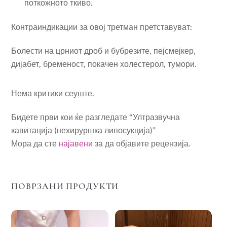
поткожното ткиво.
Контраиндикации за овој третман претставуват:
Болести на црниот дроб и бубрезите, пејсмејкер,
дијабет, бременост, покачен холестерол, тумори.
Нема критики сеуште.
Бидете први кои ќе разгледате “Ултразвучна
кавитација (нехируршка липосукција)”
Мора да сте
најавени
за да објавите рецензија.
ПОВРЗАНИ ПРОДУКТИ