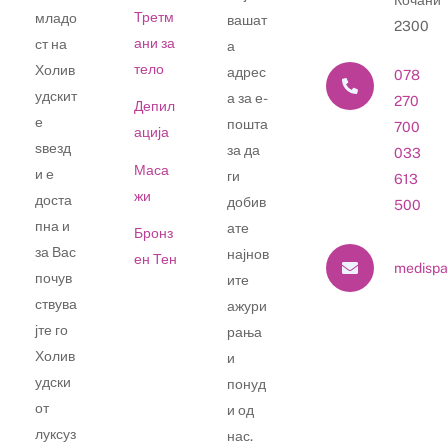
Кочани
Третм
младо
вашат
2300
ани за
ст на
а
тело
Холив
адрес
078
удскит
а за е-
270
Депил
е
пошта
700
ација
ѕвезд
за да
033
Маса
и е
ги
613
жи
доста
добив
500
пна и
ате
Бронз
за Вас
најнов
ен Тен
medispa
почув
ите
ствува
ажури
јте го
рања
Холив
и
удски
понуд
от
и од
луксуз
нас.