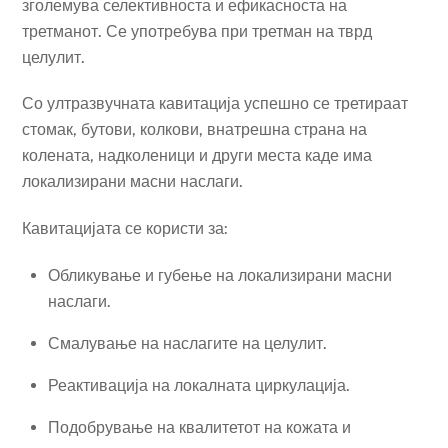
зголемува селективноста и ефикасноста на
третманот. Се употребува при третман на тврд
целулит.
Со ултразвучната кавитација успешно се третираат
стомак, бутови, колкови, внатрешна страна на
колената, надколеници и други места каде има
локализирани масни наслаги.
Кавитацијата се користи за:
Обликување и губење на локализирани масни
наслаги.
Смалување на наслагите на целулит.
Реактивација на локалната циркулација.
Подобрување на квалитетот на кожата и