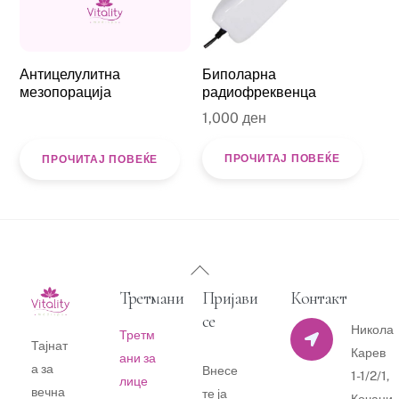
Антицелулитна
Биполарна
мезопорација
радиофреквенца
1,000
ден
ПРОЧИТАЈ ПОВЕЌЕ
ПРОЧИТАЈ ПОВЕЌЕ
Back
To
Третмани
Пријави
Контакт
Top
се
Никола
Третм
Тајнат
Карев
ани за
а за
Внесе
1-1/2/1,
лице
вечна
те ја