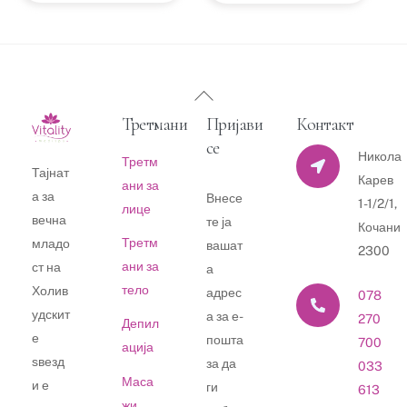
Back
To
Третмани
Пријави
Контакт
Top
се
Никола
Третм
Тајнат
Карев
ани за
а за
Внесе
1-1/2/1,
лице
вечна
те ја
Кочани
Третм
младо
вашат
2300
ани за
ст на
а
тело
Холив
адрес
078
удскит
а за е-
270
Депил
е
пошта
700
ација
ѕвезд
за да
033
Маса
и е
ги
613
жи