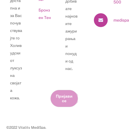
доста
добив
500
пна и
ате
Бронз
за Вас
најнов
ен Тен
medispa
почув
ите
ствува
ажури
јте го
рања
Холив
и
удски
понуд
от
и од
луксуз
нас.
на
својат
а
Пријави
кожа.
се
©2022 Vitality MediSpa.