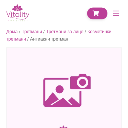
Skip
CART
to
Men
content
Дома
/
Третмани
/
Третмани за лице
/
Козметички
третмани
/ Антиакни третман