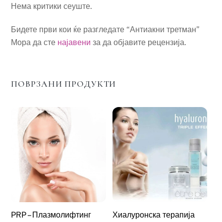
Нема критики сеуште.
Бидете први кои ќе разгледате “Антиакни третман”
Мора да сте
најавени
за да објавите рецензија.
ПОВРЗАНИ ПРОДУКТИ
PRP – Плазмолифтинг
Хиалуронска терапија