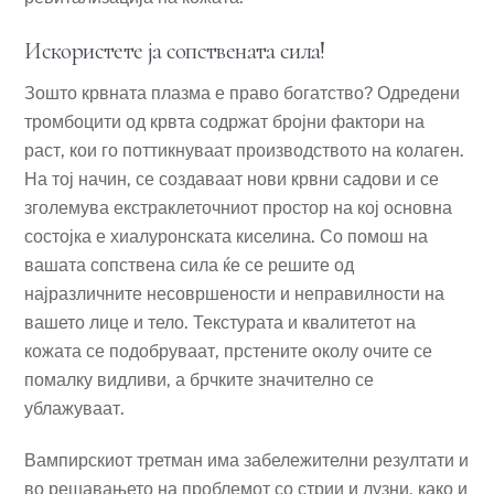
Искористете ја сопствената сила!
Зошто крвната плазма е право богатство? Одредени
тромбоцити од крвта содржат бројни фактори на
раст, кои го поттикнуваат производството на колаген.
На тој начин, се создаваат нови крвни садови и се
зголемува екстраклеточниот простор на кој основна
состојка е хиалуронската киселина. Со помош на
вашата сопствена сила ќе се решите од
најразличните несовршености и неправилности на
вашето лице и тело. Текстурата и квалитетот на
кожата се подобруваат, прстените околу очите се
помалку видливи, а брчките значително се
ублажуваат.
Вампирскиот третман има забележителни резултати и
во решавањето на проблемот со стрии и лузни, како и