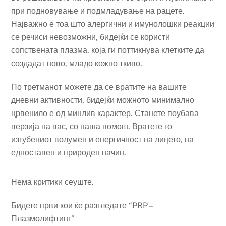
при подновување и подмладување на рацете.
Најважно е тоа што алергични и имунолошки реакции
се речиси невозможни, бидејќи се користи
сопствената плазма, која ги поттикнува клетките да
создадат ново, младо кожно ткиво.
По третманот можете да се вратите на вашите
дневни активности, бидејќи можното минимално
црвенило е од минлив карактер. Станете поубава
верзија на вас, со наша помош. Вратете го
изгубениот волумен и енергичност на лицето, на
едноставен и природен начин.
Нема критики сеуште.
Бидете први кои ќе разгледате “PRP –
Плазмолифтинг”