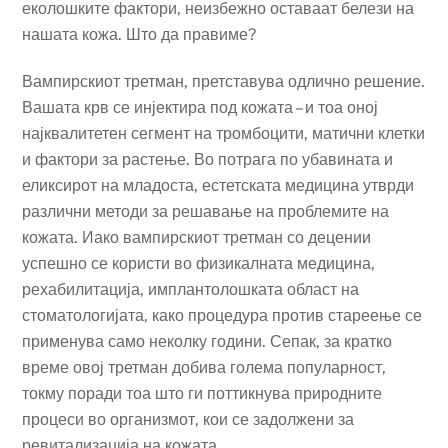
еколошките фактори, неизбежно оставаат белези на
нашата кожа. Што да правиме?
Вампирскиот третман, претставува одлично решение.
Вашата крв се инјектира под кожата – и тоа оној
најквалитетен сегмент на тромбоцити, матични клетки
и фактори за растење. Во потрага по убавината и
еликсирот на младоста, естетската медицина утврди
различни методи за решавање на проблемите на
кожата. Иако вампирскиот третман со децении
успешно се користи во физикалната медицина,
рехабилитација, имплантолошката област на
стоматологијата, како процедура против стареење се
применува само неколку години. Сепак, за кратко
време овој третман добива голема популарност,
токму поради тоа што ги поттикнува природните
процеси во организмот, кои се задолжени за
ревитализација на кожата.