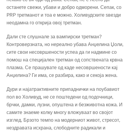
останете свежи, убави и добро одморени. Сепак, со
PRP третманот и тоа е можно. Холивудските ѕвезди
неодамна го открија овој третман.
Дали сте слушнале за вампирски третман?
Контроверзната, но нереално убава Анџелина Џоли,
сите свои несовршености успеа да ги надмине со
помош на специјален третман од сопствената крвна
плазма. Се прашувате од каде несовршености кај
Анџелина? Ги има, се разбира, како и секоја жена.
Дури и најатрактивните припаднички на поубавиот
пол во Холивуд, не се поштедени од подочници,
брчки, дамки, лузни, опуштена и безживотна кожа. И
самите знаеме колку многу вложуваат во својот
изглед. Брзото темпо на модерниот живот, стресот,
нездравата исхрана, слободните радикали и