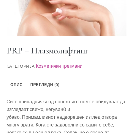
PRP – Плазмолифтинг
Козметички третмани
КАТЕГОРИЈА
ОПИС
ПРЕГЛЕДИ (0)
Сите припаднички од понежниот пол се обидуваат да
изгледаат свежо, негуван0 и
убаво. Примамливиот надворешен изглед отвора
многу врати. Кога сте задоволни со самите себе,
некако сè ви оди од рака. Сепак, не е лесно да