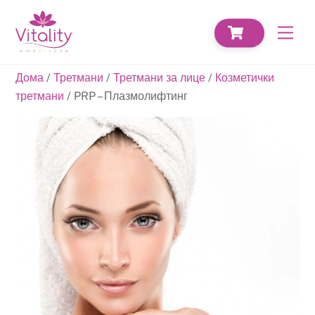
Skip
CART
to
Men
content
Дома
/
Третмани
/
Третмани за лице
/
Козметички
третмани
/ PRP – Плазмолифтинг