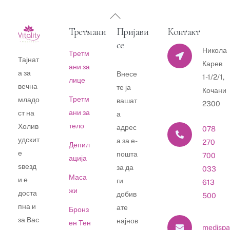
Back
To
Третмани
Пријави
Контакт
Top
се
Никола
Третм
Тајнат
Карев
ани за
а за
Внесе
1-1/2/1,
лице
вечна
те ја
Кочани
Третм
младо
вашат
2300
ани за
ст на
а
тело
Холив
адрес
078
удскит
а за е-
270
Депил
е
пошта
700
ација
ѕвезд
за да
033
Маса
и е
ги
613
жи
доста
добив
500
пна и
ате
Бронз
за Вас
најнов
ен Тен
medispa